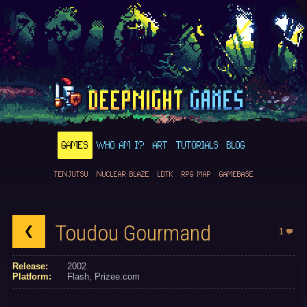
GAMES
WHO AM I?
ART
TUTORIALS
BLOG
TENJUTSU
NUCLEAR BLAZE
LDTK
RPG MAP
GAMEBASE
Toudou Gourmand
1
Release:
2002
Platform:
Flash
Prizee.com